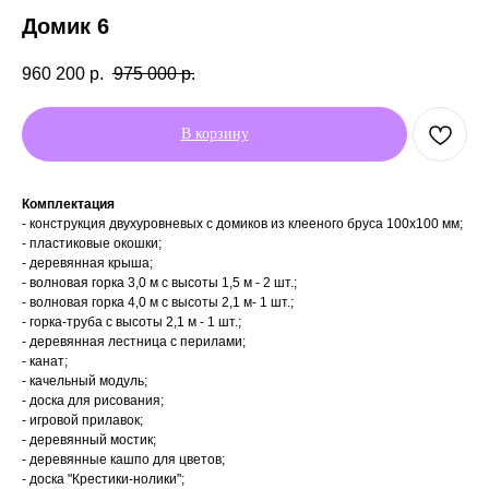
Домик 6
960 200
р.
975 000
р.
В корзину
Комплектация
- конструкция двухуровневых с домиков из клееного бруса 100х100 мм;
- пластиковые окошки;
- деревянная крыша;
- волновая горка 3,0 м c высоты 1,5 м - 2 шт.;
- волновая горка 4,0 м c высоты 2,1 м- 1 шт.;
- горка-труба с высоты 2,1 м - 1 шт.;
- деревянная лестница с перилами;
- канат;
- качельный модуль;
- доска для рисования;
- игровой прилавок;
- деревянный мостик;
- деревянные кашпо для цветов;
- доска "Крестики-нолики";