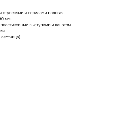
и ступенями и перилами пологая
90 мм.
 пластиковыми выступами и канатом
ами
 лестница)