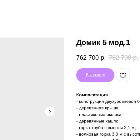
Домик 5 мод.1
762 700
р.
782 700
р.
В корзину
Комплектация
- конструкция двухуровневой 
- деревянная крыша;
- пластиковые окошки;
- деревянные кашпо;
- горка-труба c высоты 2,1 м;
- волновая горка 3,0 м c высот