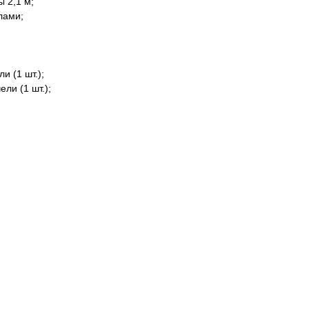
ы 2,1 м;
лами;
и (1 шт.);
ли (1 шт.);