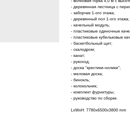
- волновая горка 4,0 м c высот
- деревянная лестница с пери
- заборчик 1-ого этажа;
- деревянный пол 1-ого этажа;
- качельный модуль;
- пластиковые одиночные качел
- пластиковые кубельковые каче
- баскетбольный щит;
- скалодром;
- канат;
- рукоход;
- доска "крестики-нолики";
- меловая доска;
- бинокль;
- колокольчик;
- комплект фурнитуры;
- руководство по сборке.
LxWxH: 7780x6500x3800 mm