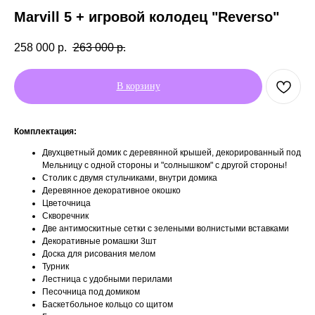
Marvill 5 + игровой колодец "Reverso"
258 000
р.
263 000
р.
В корзину
Комплектация:
Двухцветный домик с деревянной крышей, декорированный под
Мельницу с одной стороны и "солнышком" с другой стороны!
Столик с двумя стульчиками, внутри домика
Деревянное декоративное окошко
Цветочница
Скворечник
Две антимоскитные сетки с зелеными волнистыми вставками
Декоративные ромашки 3шт
Доска для рисования мелом
Турник
Лестница с удобными перилами
Песочница под домиком
Баскетбольное кольцо со щитом