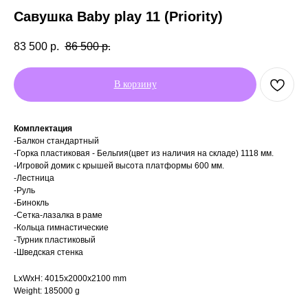
Савушка Baby play 11 (Priority)
83 500
р.
86 500
р.
В корзину
Комплектация
-Балкон стандартный
-Горка пластиковая - Бельгия(цвет из наличия на складе) 1118 мм.
-Игровой домик с крышей высота платформы 600 мм.
-Лестница
-Руль
-Бинокль
-Сетка-лазалка в раме
-Кольца гимнастические
-Турник пластиковый
-Шведская стенка
LxWxH: 4015x2000x2100 mm
Weight: 185000 g