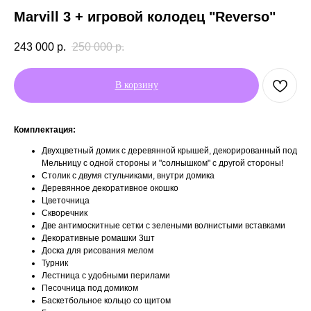
Marvill 3 + игровой колодец "Reverso"
243 000
р.
250 000
р.
В корзину
Комплектация:
Двухцветный домик с деревянной крышей, декорированный под
Мельницу с одной стороны и "солнышком" с другой стороны!
Столик с двумя стульчиками, внутри домика
Деревянное декоративное окошко
Цветочница
Скворечник
Две антимоскитные сетки с зелеными волнистыми вставками
Декоративные ромашки 3шт
Доска для рисования мелом
Турник
Лестница с удобными перилами
Песочница под домиком
Баскетбольное кольцо со щитом