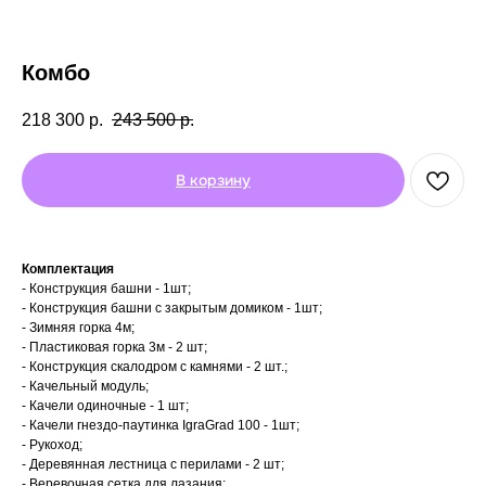
Комбо
218 300
р.
243 500
р.
В корзину
Комплектация
- Конструкция башни - 1шт;
- Конструкция башни с закрытым домиком - 1шт;
- Зимняя горка 4м;
- Пластиковая горка 3м - 2 шт;
- Конструкция скалодром с камнями - 2 шт.;
- Качельный модуль;
- Качели одиночные - 1 шт;
- Качели гнездо-паутинка IgraGrad 100 - 1шт;
- Рукоход;
- Деревянная лестница с перилами - 2 шт;
- Веревочная сетка для лазания;