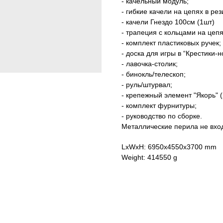
- качельный модуль;
- гибкие качели на цепях в рез
- качели Гнездо 100см (1шт)
- трапеция с кольцами на цепя
- комплект пластиковых ручек;
- доска для игры в “Крестики-н
- лавочка-столик;
- бинокль/телескоп;
- руль/штурвал;
- крепежный элемент "Якорь" (2
- комплект фурнитуры;
- руководство по сборке.
Металлические перила не вхо
LxWxH: 6950x4550x3700 mm
Weight: 414550 g