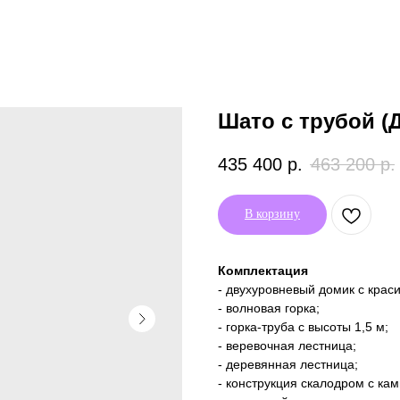
Шато с трубой (
435 400
р.
463 200
р.
В корзину
Комплектация
- двухуровневый домик с кра
- волновая горка;
- горка-труба с высоты 1,5 м;
- веревочная лестница;
- деревянная лестница;
- конструкция скалодром с ка