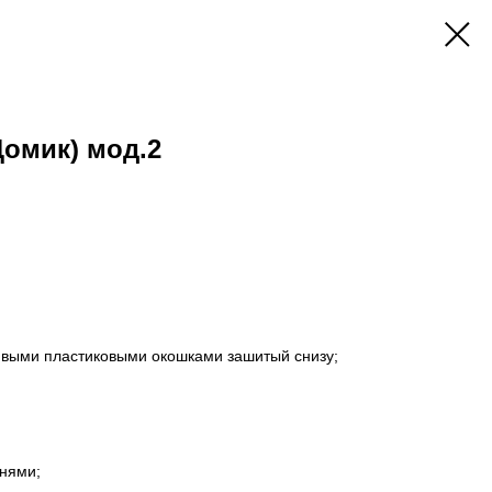
Домик) мод.2
сивыми пластиковыми окошками зашитый снизу;
мнями;