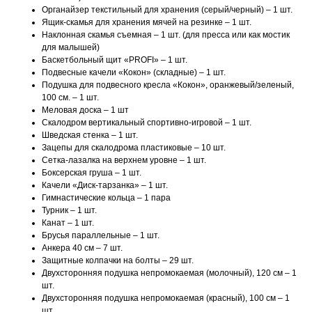
Органайзер текстильный для хранения (серый/черный) – 1 шт.
Ящик-скамья для хранения мячей на резинке – 1 шт.
Наклонная скамья съемная – 1 шт. (для пресса или как мостик
для малышей)
Баскетбольный щит «PROFI» – 1 шт.
Подвесные качели «Кокон» (складные) – 1 шт.
Подушка для подвесного кресла «Кокон», оранжевый/зеленый,
100 см. – 1 шт.
Меловая доска – 1 шт
Скалодром вертикальный спортивно-игровой – 1 шт.
Шведская стенка – 1 шт.
Зацепы для скалодрома пластиковые – 10 шт.
Сетка-лазалка на верхнем уровне – 1 шт.
Боксерская груша – 1 шт.
Качели «Диск-тарзанка» – 1 шт.
Гимнастические кольца – 1 пара
Турник – 1 шт.
Канат – 1 шт.
Брусья параллельные – 1 шт.
Анкера 40 см – 7 шт.
Защитные колпачки на болты – 29 шт.
Двухсторонняя подушка непромокаемая (молочный), 120 см – 1
шт.
Двухсторонняя подушка непромокаемая (красный), 100 см – 1
шт.