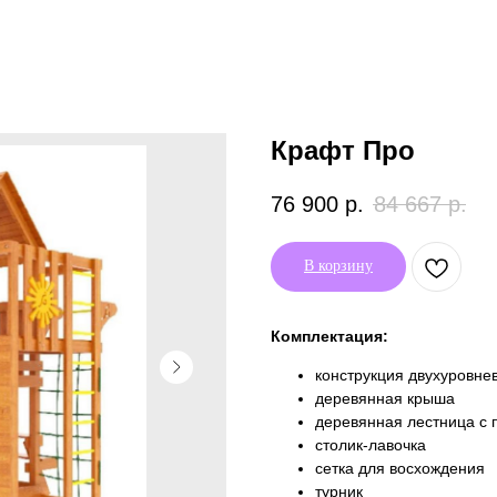
Крафт Про
76 900
р.
84 667
р.
В корзину
Комплектация:
конструкция двухуровне
деревянная крыша
деревянная лестница с
столик-лавочка
сетка для восхождения
турник