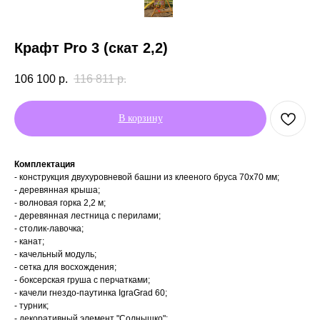
Крафт Pro 3 (скат 2,2)
106 100
р.
116 811
р.
В корзину
Комплектация
- конструкция двухуровневой башни из клееного бруса 70х70 мм;
- деревянная крыша;
- волновая горка 2,2 м;
- деревянная лестница с перилами;
- столик-лавочка;
- канат;
- качельный модуль;
- сетка для восхождения;
- боксерская груша с перчатками;
- качели гнездо-паутинка IgraGrad 60;
- турник;
- декоративный элемент "Солнышко";