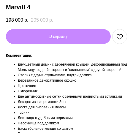
Marvill 4
198 000
р.
205 000
р.
В корзину
Комплектация:
Двухцветный домик с деревянной крышей, декорированный под
Мельницу с одной стороны и "солнышком" с другой стороны!
Столик с двумя стульчиками, внутри домика
Деревянное декоративное окошко
Цветочниц
Скворечник
Две антимоскитные сетки с зелеными волнистыми вставками
Декоративные ромашки 3шт
Доска для рисования мелом
Турник
Лестница с удобными перилами
Песочница под домиком
Баскетбольное кольцо со щитом