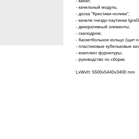
- канат;
- качельный модуль;
- доска "Крестики-нолики";
- качели гнездо-паутинка IgraG
- декоративный элементы;
- скалодром;
- баскетбольное кольцо (щит о
- пластиковые кубельковые каче
- комплект фурнитуры;
- руководство по сборке.
LxWxH: 5500x5440x3400 mm