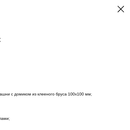
к
башни с домиком из клееного бруса 100х100 мм;
лами;