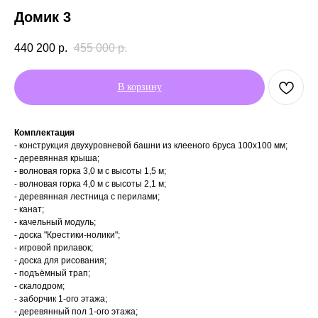
Домик 3
440 200
р.
455 000
р.
В корзину
Комплектация
- конструкция двухуровневой башни из клееного бруса 100х100 мм;
- деревянная крыша;
- волновая горка 3,0 м c высоты 1,5 м;
- волновая горка 4,0 м c высоты 2,1 м;
- деревянная лестница с перилами;
- канат;
- качельный модуль;
- доска "Крестики-нолики";
- игровой прилавок;
- доска для рисования;
- подъёмный трап;
- скалодром;
- заборчик 1-ого этажа;
- деревянный пол 1-ого этажа;