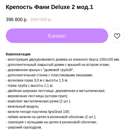
Крепость Фани Deluxe 2 мод.1
396 800
р.
398 000
р.
В корзину
Комплектация
- конструкция двухуровневого домика из клееного бруса 100х100 мм;
- дополнительный закрытый домик с крышей на втором этаже;
- деревянная крыша с "дымовой трубой";
- дополнительная стенка с пластиковыми окошками;
- волновая горка 3,0 м c высоты 1,5 м;
- горка-труба с высоты 2,1 м;
- двойная широкая лестница: деревянная и металлическая;
- веревочная лестница (шторм-трап);
- комплект металлических ручек (2 шт.);
- качельный модуль;
- качели гнездо-паутинка IgraGrad 100;
- гибкие качели на цепях в резиновой оболочке (2 шт.);
- трапеция с кольцами на цепях в резиновой оболочке;
- широкий скалодром;