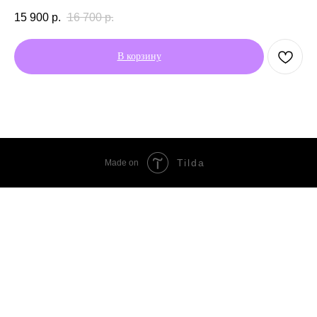
15 900
р.
16 700
р.
В корзину
Tilda
Made on